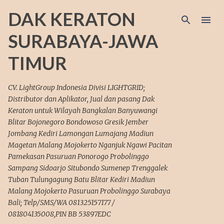
Langsung ke konten utama
DAK KERATON
SURABAYA-JAWA
TIMUR
CV. LightGroup Indonesia Divisi LIGHTGRID;
Distributor dan Aplikator, Jual dan pasang Dak
Keraton untuk Wilayah Bangkalan Banyuwangi
Blitar Bojonegoro Bondowoso Gresik Jember
Jombang Kediri Lamongan Lumajang Madiun
Magetan Malang Mojokerto Nganjuk Ngawi Pacitan
Pamekasan Pasuruan Ponorogo Probolinggo
Sampang Sidoarjo Situbondo Sumenep Trenggalek
Tuban Tulungagung Batu Blitar Kediri Madiun
Malang Mojokerto Pasuruan Probolinggo Surabaya
Bali; Telp/SMS/WA 081325157177 /
081804135008,PIN BB 53897EDC